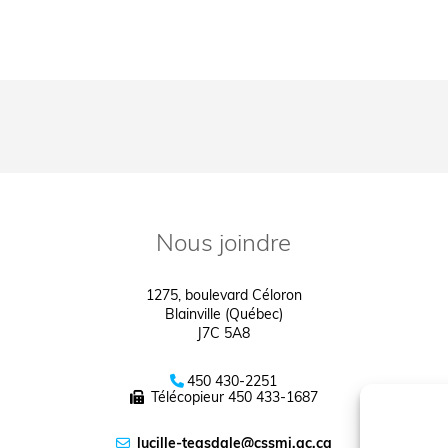
Nous joindre
1275, boulevard Céloron
Blainville (Québec)
J7C 5A8
450 430-2251
Télécopieur
450 433-1687
lucille-teasdale@cssmi.qc.ca