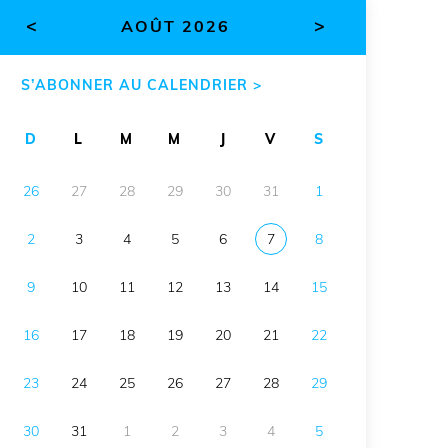
<
>
AOÛT 2026
S’ABONNER AU CALENDRIER >
D
L
M
M
J
V
S
26
27
28
29
30
31
1
2
3
4
5
6
7
8
9
10
11
12
13
14
15
16
17
18
19
20
21
22
23
24
25
26
27
28
29
30
31
1
2
3
4
5