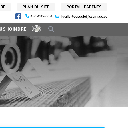
URE
PLAN DU SITE
PORTAIL PARENTS
450 430-2251
lucille-teasdale@cssmi.qc.ca
US JOINDRE