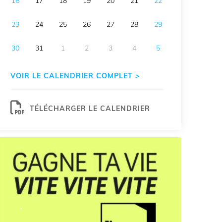
16
17
18
19
20
21
22
23
24
25
26
27
28
29
30
31
1
2
3
4
5
VOIR LE CALENDRIER COMPLET >
TÉLÉCHARGER LE CALENDRIER
.