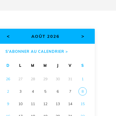
<
>
AOÛT 2026
S’ABONNER AU CALENDRIER >
D
L
M
M
J
V
S
26
27
28
29
30
31
1
2
3
4
5
6
7
8
9
10
11
12
13
14
15