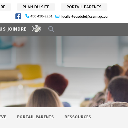
URE
PLAN DU SITE
PORTAIL PARENTS
450 430-2251
lucille-teasdale@cssmi.qc.ca
US JOINDRE
ÈVE
PORTAIL PARENTS
RESSOURCES